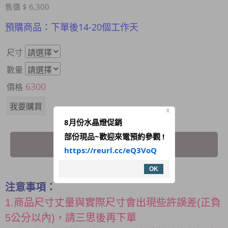
售價 $ 6,300
預購商品：下單後14-20個工作天
尺寸
數量
6300
價格
X
8月份水晶燈促銷
部份現品~歡迎來電預約參觀 !
我要詢問
https://reurl.cc/eQ3VoQ
OK
注意事項：
1.商品尺寸丈量與實際尺寸會出現些許誤差(正負
5公分以內)，請三思後再下單