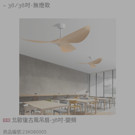
36/38吋-無燈款
北歐復古風吊扇-38吋-變頻
商品編號:23K080005