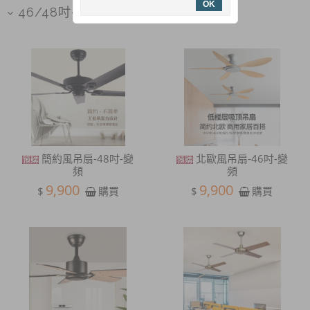
OK
46/48吋-無燈款
簡約風吊扇-48吋-變
北歐風吊扇-46吋-變
頻
頻
9,900
9,900
$
$
購買
購買