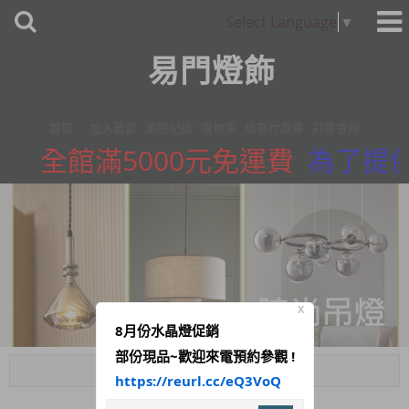
Select Language
▼
易門燈飾
首頁
加入最愛
瀏覽紀錄
購物車
填寫付款單
訂單查詢
全館滿5000元免運費
為了提供
X
8月份水晶燈促銷
部份現品~歡迎來電預約參觀 !
Menu
https://reurl.cc/eQ3VoQ