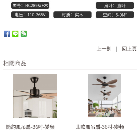
上一則
|
回上頁
相關商品
簡約風吊扇-36吋-變頻
北歐風吊扇-36吋-變頻