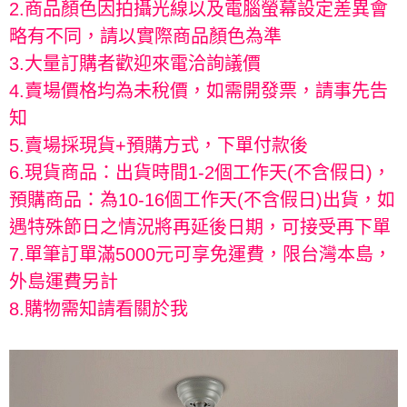
2.商品顏色因拍攝光線以及電腦螢幕設定差異會
略有不同，請以實際商品顏色為準
3.大量訂購者歡迎來電洽詢議價
4.賣場價格均為未稅價，如需開發票，請事先告
知
5.賣場採現貨+預購方式，下單付款後
6.現貨商品：出貨時間1-2個工作天(不含假日)，
預購商品：為10-16個工作天(不含假日)出貨，如
遇特殊節日之情況將再延後日期，可接受再下單
7.單筆訂單滿5000元可享免運費，限台灣本島，
外島運費另計
8.購物需知請看關於我