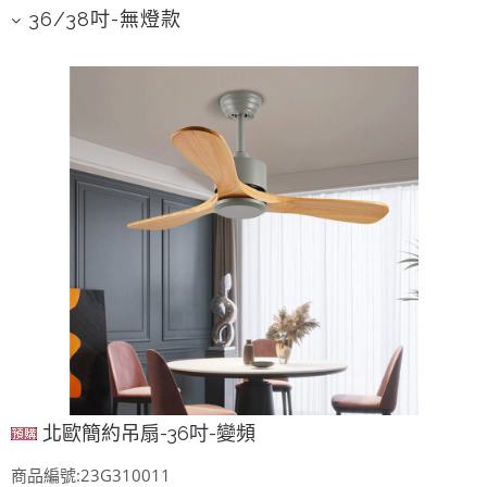
36/38吋-無燈款
北歐簡約吊扇-36吋-變頻
商品編號:23G310011