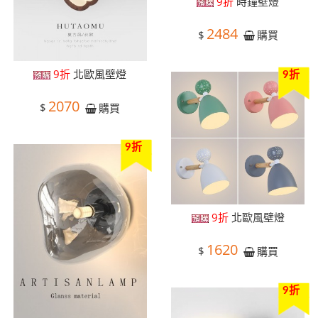
9折
時鐘壁燈
2484
$
購買
9折
北歐風壁燈
9折
2070
$
購買
9折
9折
北歐風壁燈
1620
$
購買
9折