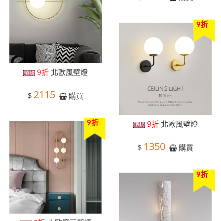
9折
9折
北歐風壁燈
2115
$
購買
9折
北歐風壁燈
9折
1350
$
購買
9折