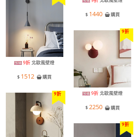
1440
$
購買
9折
9折
北歐風壁燈
1512
$
購買
9折
北歐風壁燈
9折
2250
$
購買
9折