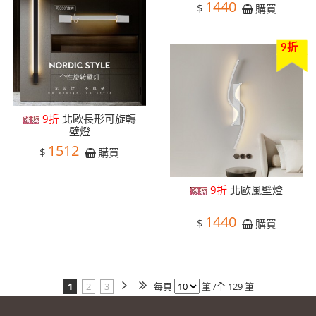
1440
$
購買
9折
9折
北歐長形可旋轉
壁燈
1512
$
購買
9折
北歐風壁燈
1440
$
購買
1
2
3
每頁
筆 /全 129 筆