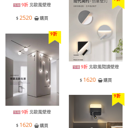
9折
北歐風壁燈
2520
$
購買
9折
9折
北歐風閱讀壁燈
1620
$
購買
9折
9折
北歐風壁燈
1620
$
購買