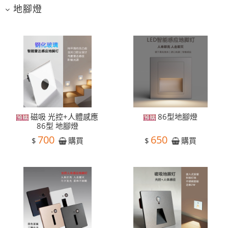
地腳燈
磁吸 光控+人體感應
86型地腳燈
86型 地腳燈
700
650
$
$
購買
購買