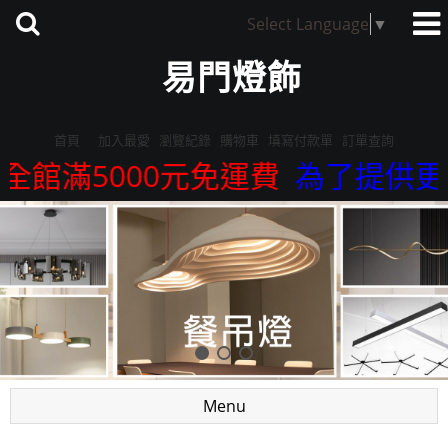
Select Language
▼
易門燈飾
首頁
加入最愛
瀏覽紀錄
購物車
填寫付款單
訂單查詢
全館滿5000元免運費
為了提供更精
Menu