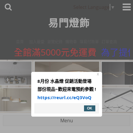
Select Language
▼
易門燈飾
首頁
加入最愛
瀏覽紀錄
購物車
填寫付款單
訂單查詢
全館滿5000元免運費
為了提供
X
8月份 水晶燈 促銷活動登場
部份現品~歡迎來電預約參觀 !
https://reurl.cc/eQ3VoQ
OK
Menu