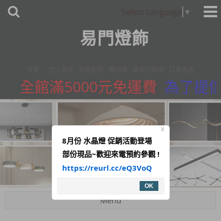
Select Language
▼
易門燈飾
首頁
加入最愛
瀏覽紀錄
購物車
填寫付款單
訂單查詢
全館滿5000元免運費
為了提供
X
8月份 水晶燈 促銷活動登場
部份現品~歡迎來電預約參觀 !
https://reurl.cc/eQ3VoQ
OK
Menu