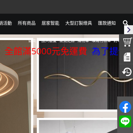
銷活動
所有商品
居家智能
大型訂製燈具
匯款通知
首頁
加入最愛
瀏覽紀錄
購物車
填寫付款單
訂單查詢
館滿5000元免運費
為了提供更精準