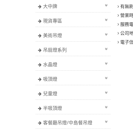
大中牌
有無
營業
現貨專區
服務
公司
美術吊燈
電子
吊扇燈系列
水晶燈
吸頂燈
兒童燈
半吸頂燈
客餐廳吊燈/中島餐吊燈