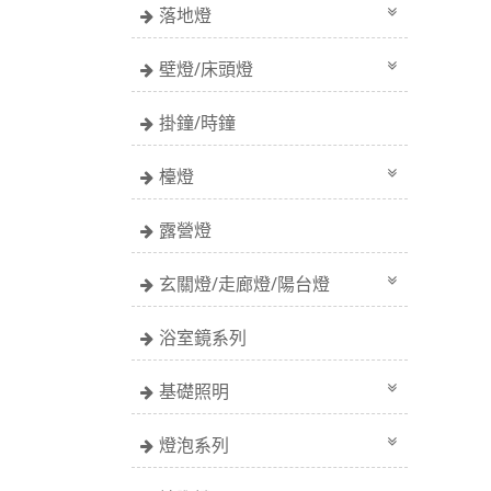
落地燈
壁燈/床頭燈
掛鐘/時鐘
檯燈
露營燈
玄關燈/走廊燈/陽台燈
浴室鏡系列
基礎照明
燈泡系列