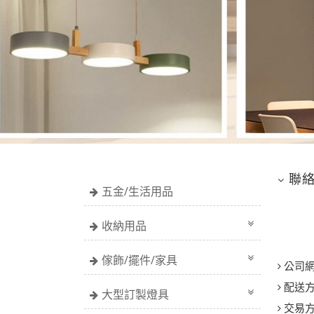
聯
五金/生活用品
收納用品
傢飾/擺件/家具
公司
配送
大型訂製燈具
交易