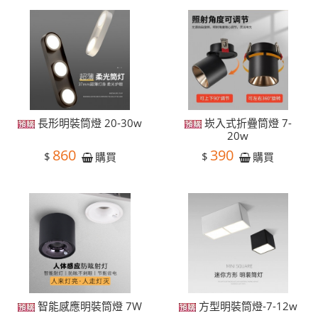
長形明裝筒燈 20-30w
崁入式折疊筒燈 7-
20w
860
390
$
$
購買
購買
智能感應明裝筒燈 7W
方型明裝筒燈-7-12w