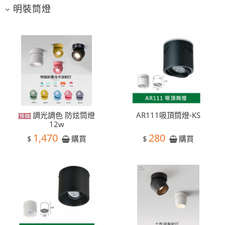
明裝筒燈
調光調色 防炫筒燈
AR111吸頂筒燈-KS
12w
1,470
280
$
$
購買
購買