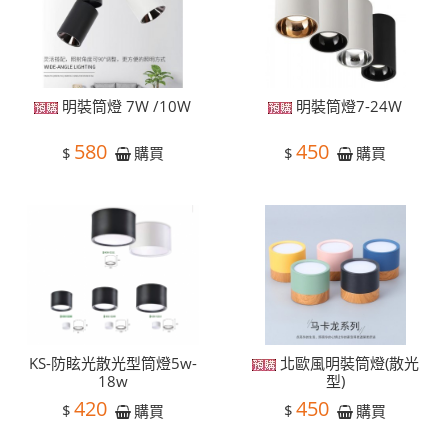
明裝筒燈 7W /10W
明裝筒燈7-24W
580
450
$
$
購買
購買
KS-防眩光散光型筒燈5w-
北歐風明裝筒燈(散光
18w
型)
420
450
$
$
購買
購買