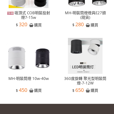
吸頂式 COB明裝投射
MH-明裝筒燈燈具E27頭
燈7-15w
(現貨)
320
280
$
$
購買
購買
MH-明裝筒燈 10w-40w
360度旋轉 聚光型明裝筒
燈-7-12W
450
650
$
$
購買
購買