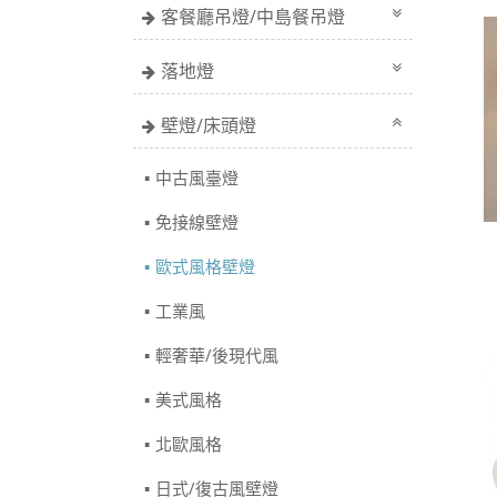
客餐廳吊燈/中島餐吊燈
落地燈
壁燈/床頭燈
中古風臺燈
免接線壁燈
歐式風格壁燈
工業風
輕奢華/後現代風
美式風格
北歐風格
日式/復古風壁燈