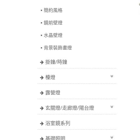
簡約風格
鏡前壁燈
水晶壁燈
背景裝飾畫燈
掛鐘/時鐘
檯燈
露營燈
玄關燈/走廊燈/陽台燈
浴室鏡系列
基礎照明