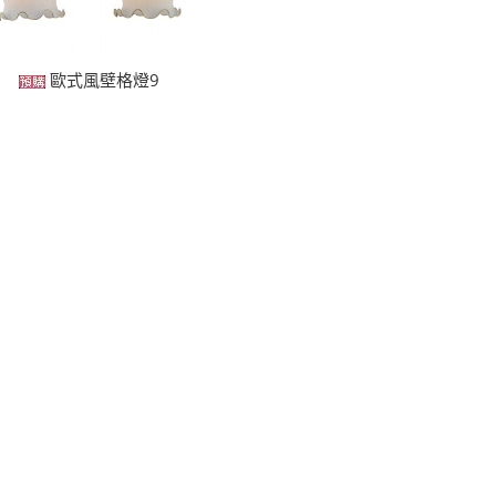
歐式風壁格燈9