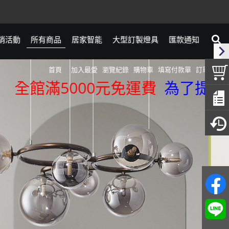
銷活動
所有商品
居家智能
大型訂製燈具
匯款通知
首頁
加入最愛
瀏覽紀錄
購物車
填寫付款單
訂單查詢
館滿5000元免運費
為了提供更精