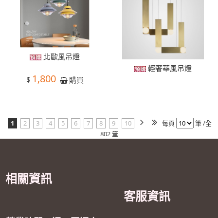
北歐風吊燈
輕奢華風吊燈
1,800
$
購買
1
2
3
4
5
6
7
8
9
10
每頁
筆 /全
802 筆
相關資訊
客服資訊