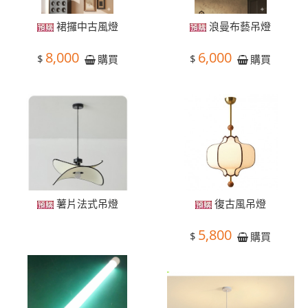
裙攞中古風燈
浪曼布藝吊燈
8,000
6,000
$
$
購買
購買
薯片法式吊燈
復古風吊燈
5,800
$
購買