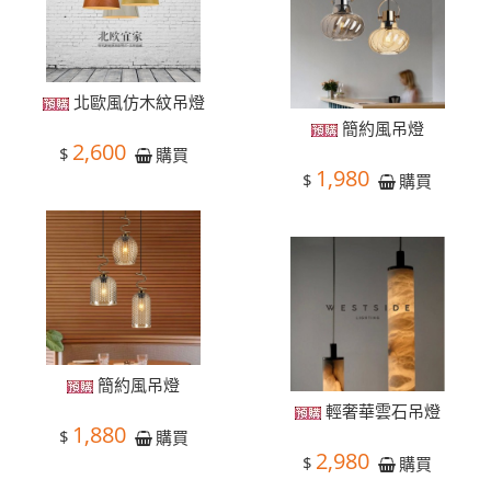
北歐風仿木紋吊燈
簡約風吊燈
2,600
$
購買
1,980
$
購買
簡約風吊燈
輕奢華雲石吊燈
1,880
$
購買
2,980
$
購買