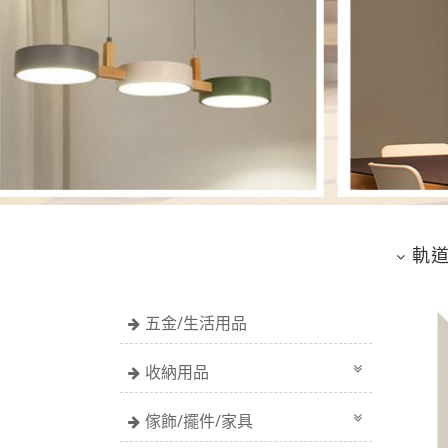
軌
五金/生活用品
收納用品
傢飾/擺件/家具