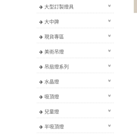
大型訂製燈具
大中牌
現貨專區
美術吊燈
吊扇燈系列
水晶燈
吸頂燈
兒童燈
半吸頂燈