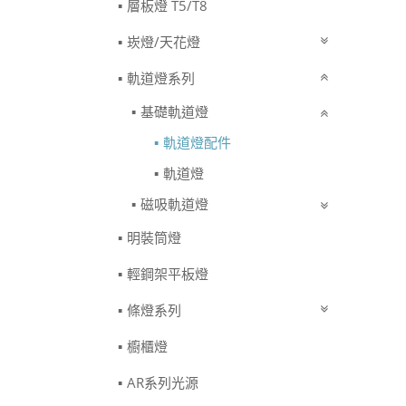
層板燈 T5/T8
崁燈/天花燈
軌道燈系列
基礎軌道燈
軌道燈配件
軌道燈
磁吸軌道燈
明裝筒燈
輕鋼架平板燈
條燈系列
櫥櫃燈
AR系列光源