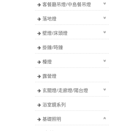
客餐廳吊燈/中島餐吊燈
落地燈
壁燈/床頭燈
掛鐘/時鐘
檯燈
露營燈
玄關燈/走廊燈/陽台燈
浴室鏡系列
基礎照明