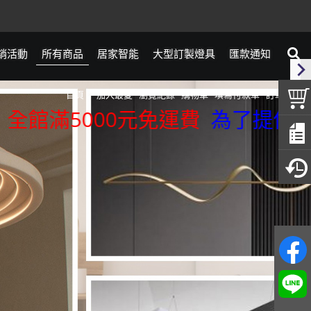
銷活動
所有商品
居家智能
大型訂製燈具
匯款通知
首頁
加入最愛
瀏覽紀錄
購物車
填寫付款單
訂單查詢
滿5000元免運費
為了提供更精準的