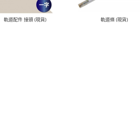
軌道配件 接頭 (現貨)
軌道條 (現貨)