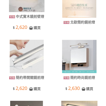
中式實木鏡前壁燈
北歐簡約鏡前燈
2,620
$
購買
簡約帶開關鏡前燈
簡約時尚鏡前燈
2,620
2,630
$
$
購買
購買