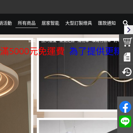
銷活動
所有商品
居家智能
大型訂製燈具
匯款通知
首頁
加入最愛
瀏覽紀錄
購物車
填寫付款單
訂單查詢
00元免運費
為了提供更精準的服務，