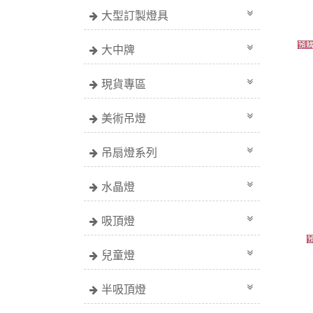
大型訂製燈具
大中牌
現貨專區
美術吊燈
吊扇燈系列
水晶燈
吸頂燈
兒童燈
半吸頂燈