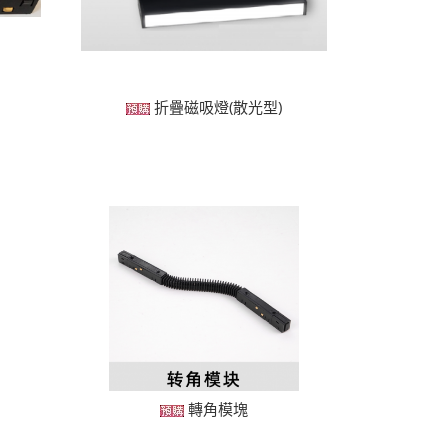
折疊磁吸燈(散光型)
轉角模塊