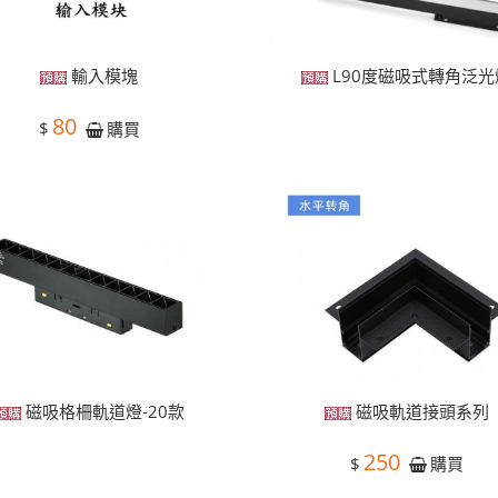
輸入模塊
L90度磁吸式轉角泛光
80
$
購買
磁吸格柵軌道燈-20款
磁吸軌道接頭系列
250
$
購買