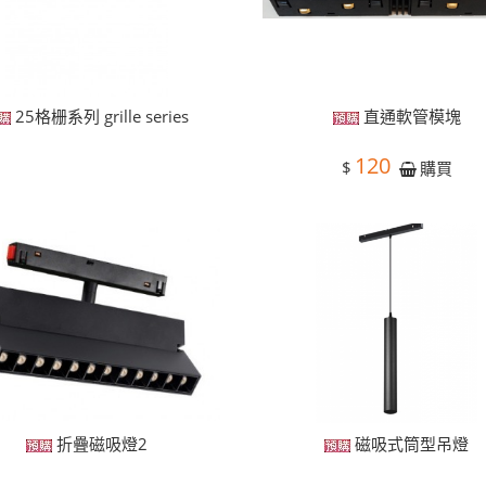
25格栅系列 grille series
直通軟管模塊
120
$
購買
折疊磁吸燈2
磁吸式筒型吊燈