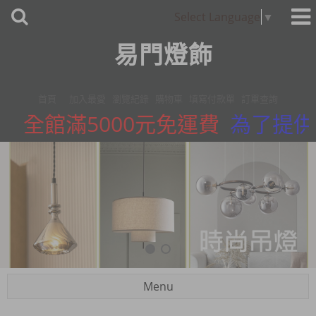
Select Language
▼
易門燈飾
首頁
加入最愛
瀏覽紀錄
購物車
填寫付款單
訂單查詢
全館滿5000元免運費
為了提供更
Menu