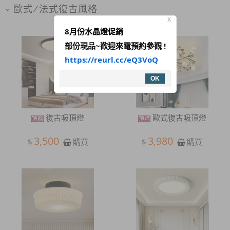
歐式/法式復古風格
X
8月份水晶燈促銷
部份現品~歡迎來電預約參觀 !
https://reurl.cc/eQ3VoQ
OK
復古吸頂燈
歐式復古吸頂燈
3,500
3,980
$
$
購買
購買