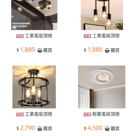
工業風吸頂燈
工業風吸頂燈
1,880
1,880
$
$
購買
購買
工業風吸頂燈
輕奢風吸頂燈
2,790
4,500
$
$
購買
購買