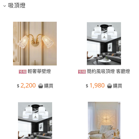
吸頂燈
輕奢華壁燈
簡約風吸頂燈 客廳燈
2,200
1,980
$
$
購買
購買