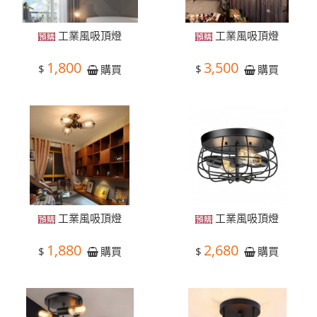
工業風吸頂燈
工業風吸頂燈
1,800
3,500
$
$
購買
購買
工業風吸頂燈
工業風吸頂燈
1,880
2,680
$
$
購買
購買