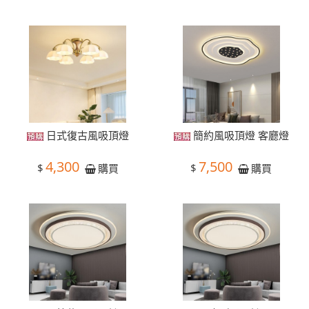
日式復古風吸頂燈
簡約風吸頂燈 客廳燈
4,300
7,500
$
$
購買
購買