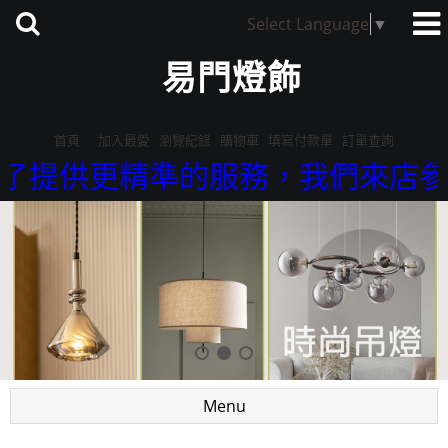
Select Language
▼
易門燈飾
首頁
加入最愛
瀏覽紀錄
購物車
填寫付款單
訂單查詢
供更精準的服務，我們來店參觀採用預
Menu