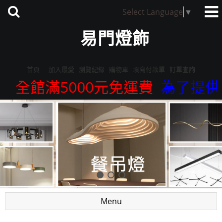
Select Language
▼
易門燈飾
首頁
加入最愛
瀏覽紀錄
購物車
填寫付款單
訂單查詢
全館滿5000元免運費
為了提供更
Menu