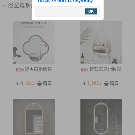
https://reurl.cc/eQ3VoQ
浴室鏡系列
OK
復古風化妝鏡
輕奢華風化妝鏡
4,350
1,600
$
$
購買
購買