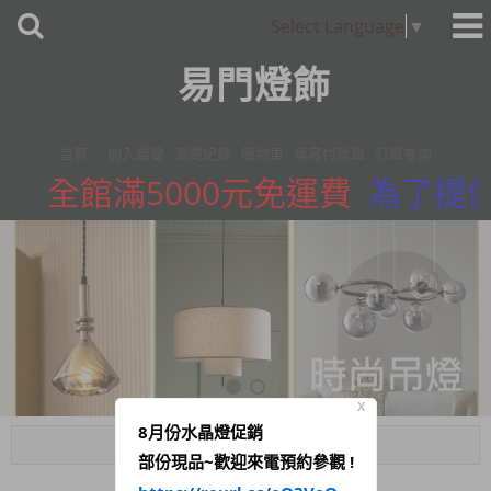
Select Language
▼
易門燈飾
首頁
加入最愛
瀏覽紀錄
購物車
填寫付款單
訂單查詢
全館滿5000元免運費
為了提供
X
8月份水晶燈促銷
Menu
部份現品~歡迎來電預約參觀 !