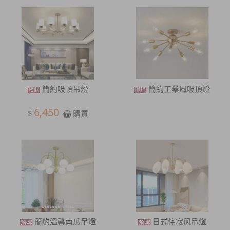
簡約吸頂吊燈
簡約工業風吸頂燈
6,450
$
購買
簡約溫馨南瓜吊燈
日式侘寂风吊燈