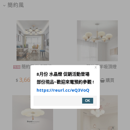
簡約風
簡約風半吸頂燈
簡約風半吸頂燈
X
8月份 水晶燈 促銷活動登場
3,660
5,300
$
$
購買
購買
部份現品~歡迎來電預約參觀 !
https://reurl.cc/eQ3VoQ
OK