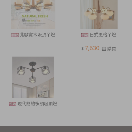
北歐實木吸頂吊燈
日式風格吊燈
7,630
$
購買
現代簡約多頭吸頂燈