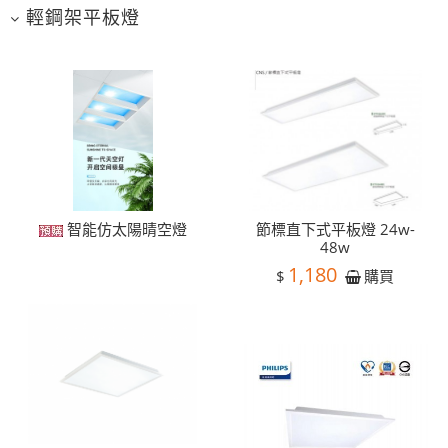
輕鋼架平板燈
智能仿太陽晴空燈
節標直下式平板燈 24w-
48w
1,180
$
購買