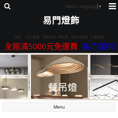
Select Language
▼
易門燈飾
首頁
加入最愛
瀏覽紀錄
購物車
填寫付款單
訂單查詢
全館滿5000元免運費
為了提供更
Menu