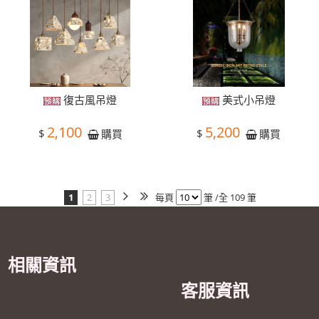
復古風吊燈
美式小吊燈
2,100
5,200
$
$
購買
購買
1
2
3
每頁
筆 /全 109 筆
相關資訊
客服資訊