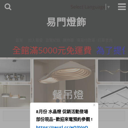
Select Language
▼
易門燈飾
首頁
加入最愛
瀏覽紀錄
購物車
填寫付款單
訂單查詢
全館滿5000元免運費
為了提供
X
8月份 水晶燈 促銷活動登場
Menu
部份現品~歡迎來電預約參觀 !
https://reurl.cc/eQ3VoQ