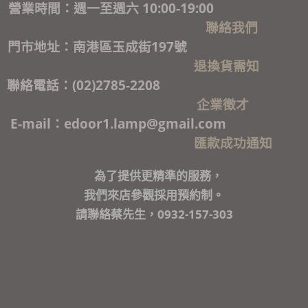
營業時間：週一至週六 10:00-19:00
聯絡我們
門市地址：南港區玉成街197號
退換貨需知
聯絡電話：(02)2785-2208
企業徵才
E-mail：edoor1.lamp@gmail.com
匯款成功通知
為了提供更精準的服務，
我們來店參觀採用預約制。
請聯絡蔡先生，0932-157-303