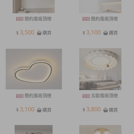
簡約風吸頂燈
簡約風吸頂燈
3,500
3,100
$
$
購買
購買
簡約風吸頂燈
北歐風吸頂燈
3,100
3,800
$
$
購買
購買