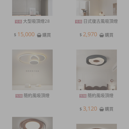
大型吸頂燈28
日式復古風吸頂燈
15,000
2,970
$
$
購買
購買
簡約風吸頂燈
簡約風吸頂燈
3,120
$
購買