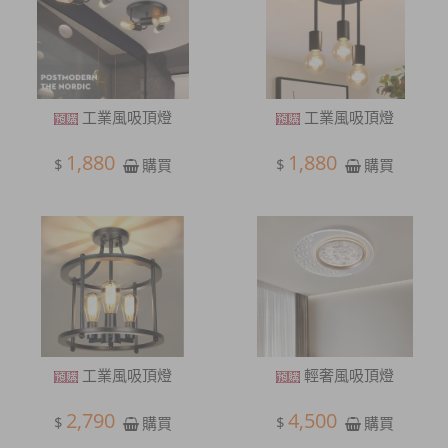
工業風吸頂燈
工業風吸頂燈
1,880
1,880
$
$
購買
購買
工業風吸頂燈
輕奢風吸頂燈
2,790
4,500
$
$
購買
購買