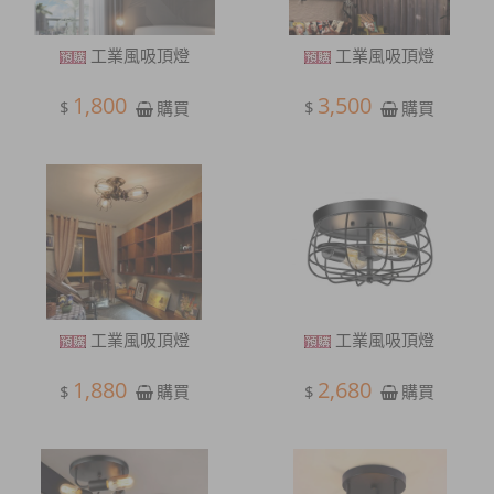
工業風吸頂燈
工業風吸頂燈
1,800
3,500
$
$
購買
購買
工業風吸頂燈
工業風吸頂燈
1,880
2,680
$
$
購買
購買