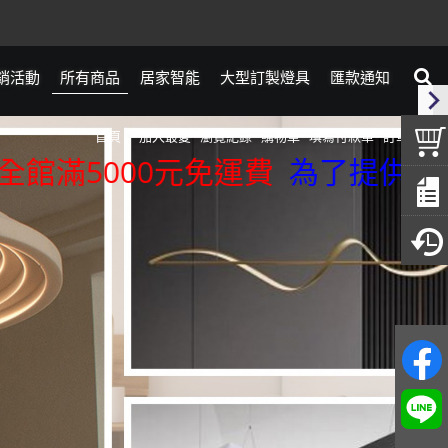
銷活動
所有商品
居家智能
大型訂製燈具
匯款通知
首頁
加入最愛
瀏覽紀錄
購物車
填寫付款單
訂單查詢
滿5000元免運費
為了提供更精準的