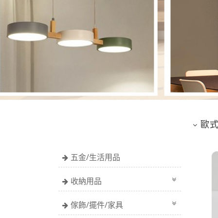
歐
五金/生活用品
收納用品
傢飾/擺件/家具