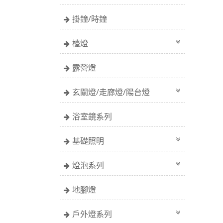
掛鐘/時鐘
檯燈
露營燈
玄關燈/走廊燈/陽台燈
浴室鏡系列
基礎照明
燈泡系列
地腳燈
戶外燈系列