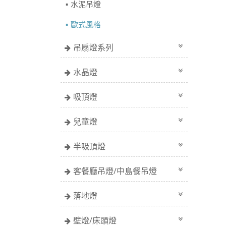
水泥吊燈
歐式風格
吊扇燈系列
水晶燈
吸頂燈
兒童燈
半吸頂燈
客餐廳吊燈/中島餐吊燈
落地燈
壁燈/床頭燈