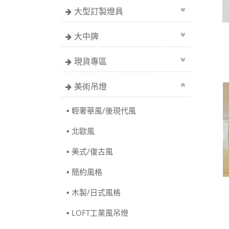
大型訂製燈具
大中牌
現貨專區
美術吊燈
輕奢華風/後現代風
北歐風
美式/復古風
簡約風格
木製/日式風格
LOFT工業風吊燈