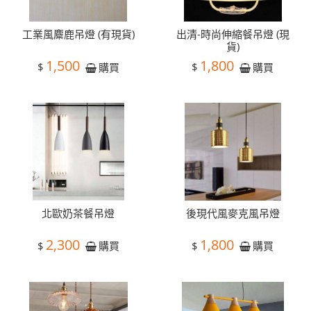
工業風麋鹿吊燈 (有現貨)
出清-時尚伸縮餐吊燈 (現
貨)
1,500
1,800
$
$
購買
購買
北歐奶茶餐吊燈
後現代風麥克風吊燈
2,300
1,800
$
$
購買
購買