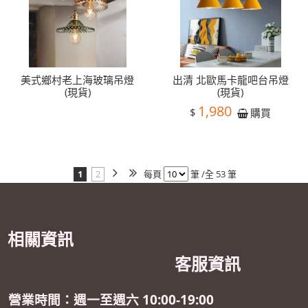
美式鄉村老上海玻璃吊燈
出清 北歐馬卡龍吧台吊燈
(現貨)
(現貨)
1,980
$
購買
1
2
每頁
筆 /全 53 筆
相關資訊
客服資訊
營業時間：週一至週六 10:00-19:00