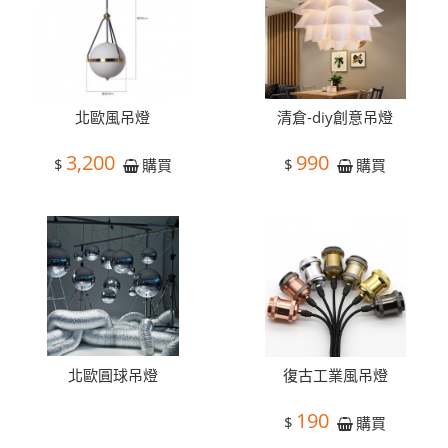
北歐風吊燈
清倉-diy創意吊燈
3,200
990
$
$
購買
購買
北歐圓球吊燈
復古工業風吊燈
190
$
購買