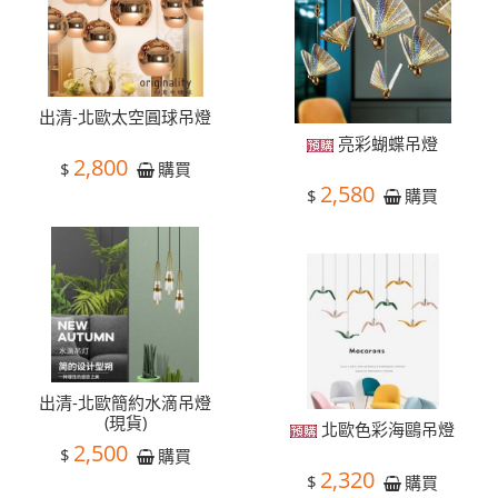
出清-北歐太空圓球吊燈
亮彩蝴蝶吊燈
2,800
$
購買
2,580
$
購買
出清-北歐簡約水滴吊燈
(現貨)
北歐色彩海鷗吊燈
2,500
$
購買
2,320
$
購買