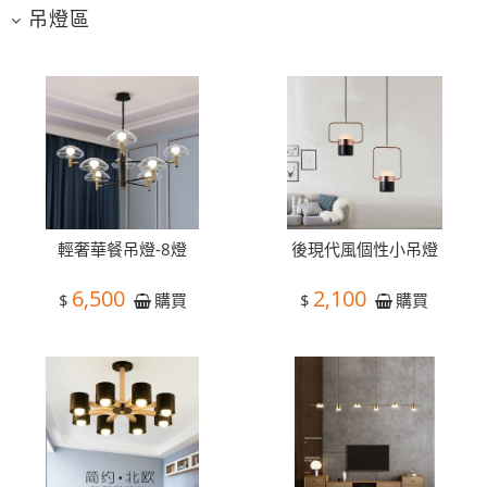
吊燈區
輕奢華餐吊燈-8燈
後現代風個性小吊燈
6,500
2,100
$
$
購買
購買