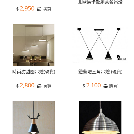
北歐馬卡龍創意餐吊燈
2,950
$
購買
時尚甜甜圈吊燈(現貨)
鐵藝吧三角吊燈 (現貨)
2,800
2,100
$
$
購買
購買