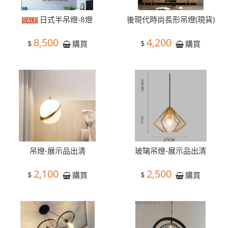
日式半吊燈-8燈
後現代時尚長形吊燈(現貨)
8,500
4,200
$
$
購買
購買
吊燈-展示品出清
玻璃吊燈-展示品出清
2,100
2,500
$
$
購買
購買