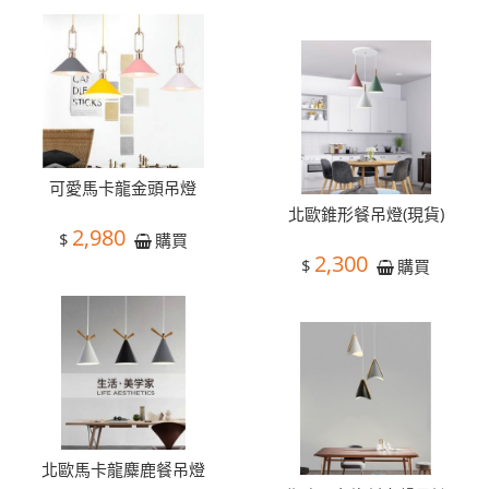
可愛馬卡龍金頭吊燈
北歐錐形餐吊燈(現貨)
2,980
$
購買
2,300
$
購買
北歐馬卡龍麋鹿餐吊燈