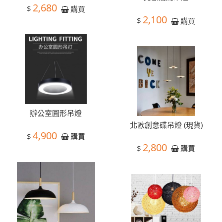
2,680
$
購買
2,100
$
購買
辦公室圓形吊燈
北歐創意碟吊燈 (現貨)
4,900
$
購買
2,800
$
購買