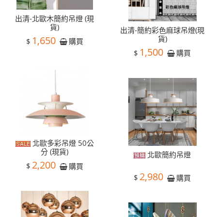
出清-北歐木簡約吊燈 (現
貨)
出清-簡約彩色麻球吊燈(現
1,650
貨)
$
購買
1,500
$
購買
北歐多彩吊燈 50公
分 (現貨)
北歐簡約吊燈
2,200
$
購買
2,980
$
購買