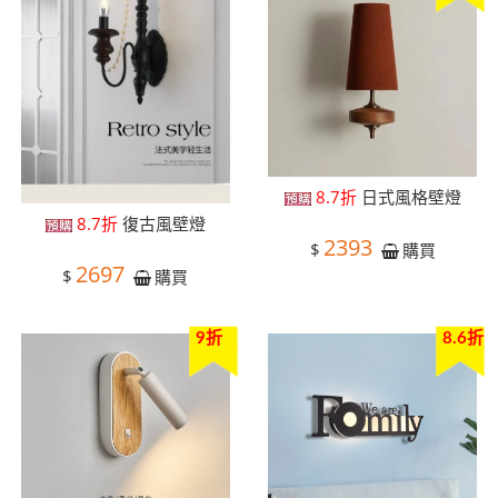
8.7折
日式風格壁燈
8.7折
復古風壁燈
2393
$
購買
2697
$
購買
9折
8.6折