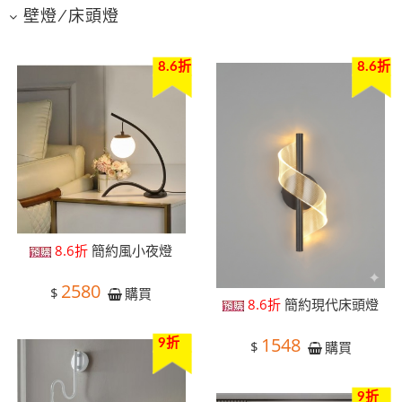
壁燈/床頭燈
8.6折
8.6折
8.6折
簡約風小夜燈
2580
$
購買
8.6折
簡約現代床頭燈
1548
9折
$
購買
9折