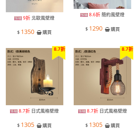
8.6折
簡約風壁燈
9折
北歐風壁燈
1290
$
購買
1350
$
購買
8.7折
8.7折
8.7折
日式風格壁燈
8.7折
日式風格壁燈
1305
1305
$
$
購買
購買