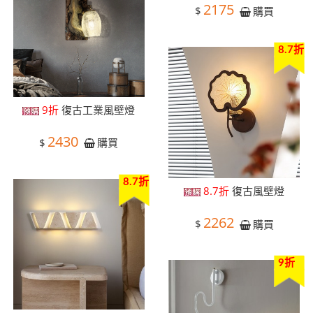
2175
$
購買
8.7折
9折
復古工業風壁燈
2430
$
購買
8.7折
8.7折
復古風壁燈
2262
$
購買
9折