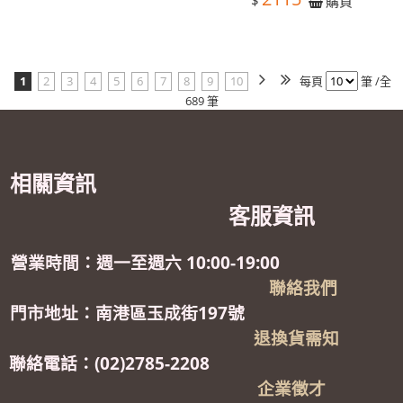
$
購買
1
2
3
4
5
6
7
8
9
10
每頁
筆 /全
689 筆
相關資訊
客服資訊
營業時間：週一至週六 10:00-19:00
聯絡我們
門市地址：南港區玉成街197號
退換貨需知
聯絡電話：(02)2785-2208
企業徵才