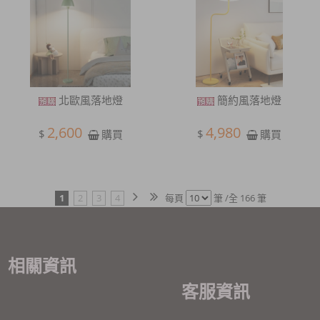
北歐風落地燈
簡約風落地燈
2,600
4,980
$
$
購買
購買
1
2
3
4
每頁
筆 /全 166 筆
相關資訊
客服資訊