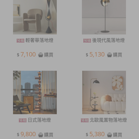
輕奢華落地燈
後現代風落地燈
7,100
5,130
$
$
購買
購買
日式落地燈
北歐風置物落地燈
9,800
5,380
$
$
購買
購買