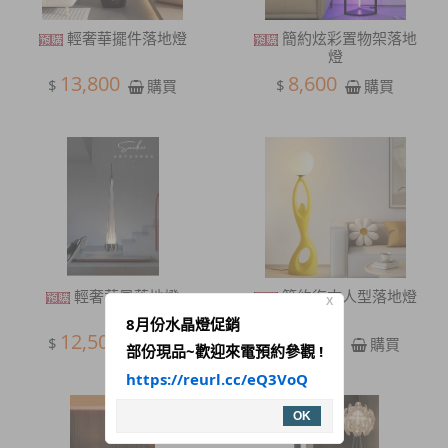
輕奢華擺件落地燈
簡約炫彩置物架落地
燈
13,800
8,600
$
$
購買
購買
輕奢華風落地燈
簡約復古人型落地燈
X
8月份水晶燈促銷
12,500
12,500
$
$
購買
購買
部份現品~歡迎來電預約參觀 !
https://reurl.cc/eQ3VoQ
OK