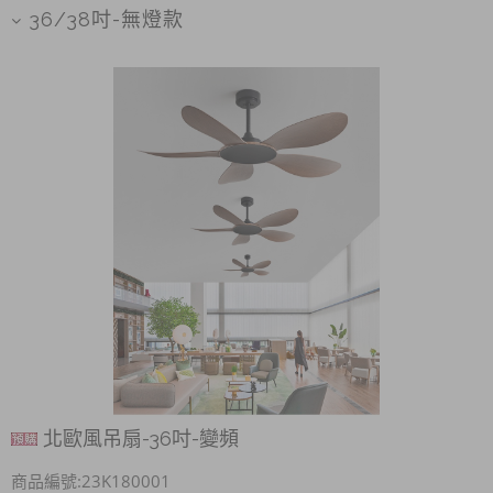
36/38吋-無燈款
北歐風吊扇-36吋-變頻
商品編號:23K180001