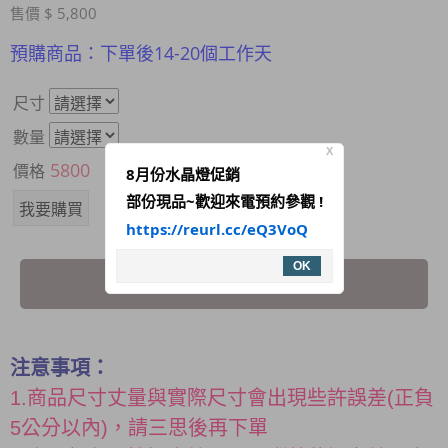
售價 $ 5,800
預購商品：下單後14-20個工作天
尺寸
數量
X
5800
價格
8月份水晶燈促銷
部份現品~歡迎來電預約參觀 !
https://reurl.cc/eQ3VoQ
OK
我要詢問
注意事項：
1.商品尺寸丈量與實際尺寸會出現些許誤差(正負
5公分以內)，請三思後再下單