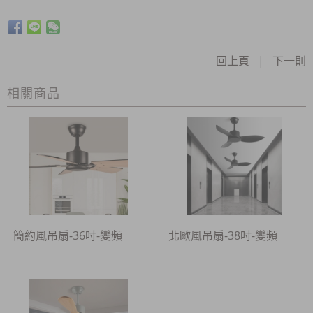
回上頁
|
下一則
相關商品
簡約風吊扇-36吋-變頻
北歐風吊扇-38吋-變頻