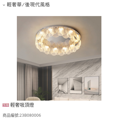
輕奢華/後現代風格
輕奢吸頂燈
商品編號:23B080006