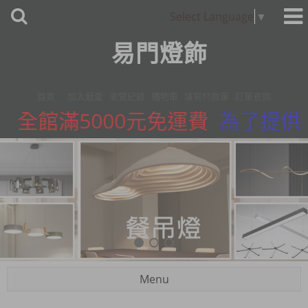
Select Language
▼
易門燈飾
首頁
加入最愛
瀏覽紀錄
購物車
填寫付款單
訂單查詢
全館滿5000元免運費
為了提供更
Menu