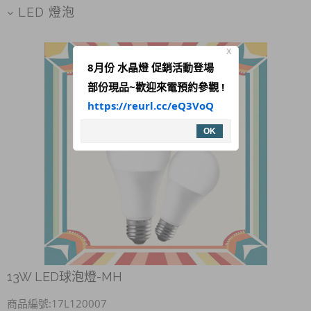
LED 燈泡
X
8月份 水晶燈 促銷活動登場
部份現品~歡迎來電預約參觀 !
https://reurl.cc/eQ3VoQ
OK
13W LED球泡燈-MH
商品編號:17L120007