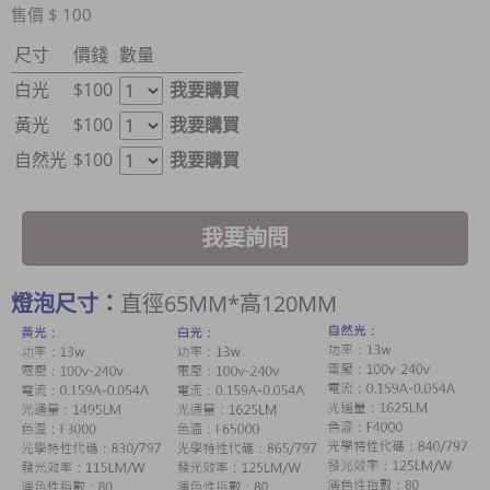
售價 $ 100
尺寸
價錢
數量
白光
$100
我要購買
黃光
$100
我要購買
自然光
$100
我要購買
我要詢問
燈泡尺寸：
直徑65MM*高120MM