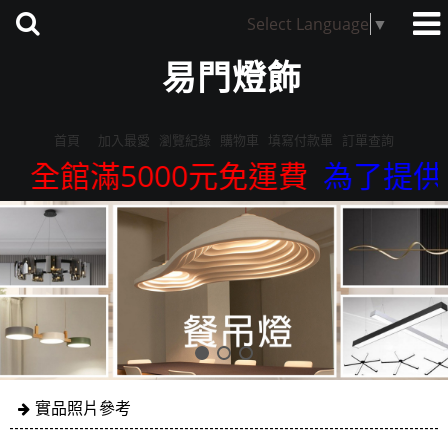
Select Language
▼
易門燈飾
首頁
加入最愛
瀏覽紀錄
購物車
填寫付款單
訂單查詢
全館滿5000元免運費
為了提供更
實品照片參考