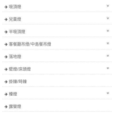
吸頂燈
兒童燈
半吸頂燈
客餐廳吊燈/中島餐吊燈
落地燈
壁燈/床頭燈
掛鐘/時鐘
檯燈
露營燈