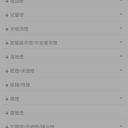
吸頂燈
兒童燈
半吸頂燈
客餐廳吊燈/中島餐吊燈
落地燈
壁燈/床頭燈
掛鐘/時鐘
檯燈
露營燈
玄關燈/走廊燈/陽台燈