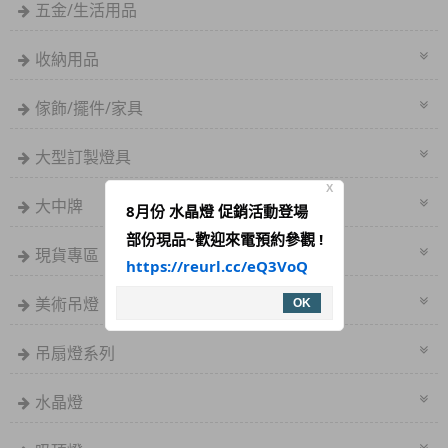
五金/生活用品
收納用品
傢飾/擺件/家具
大型訂製燈具
X
大中牌
8月份 水晶燈 促銷活動登場
部份現品~歡迎來電預約參觀 !
現貨專區
https://reurl.cc/eQ3VoQ
美術吊燈
OK
吊扇燈系列
水晶燈