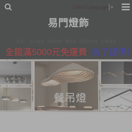
Select Language
▼
易門燈飾
首頁
加入最愛
瀏覽紀錄
購物車
填寫付款單
訂單查詢
全館滿5000元免運費
為了提供更精