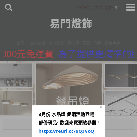
Select Language
▼
易門燈飾
首頁
加入最愛
瀏覽紀錄
購物車
填寫付款單
訂單查詢
000元免運費
為了提供更精準的服務
X
8月份 水晶燈 促銷活動登場
部份現品~歡迎來電預約參觀 !
Menu
https://reurl.cc/eQ3VoQ