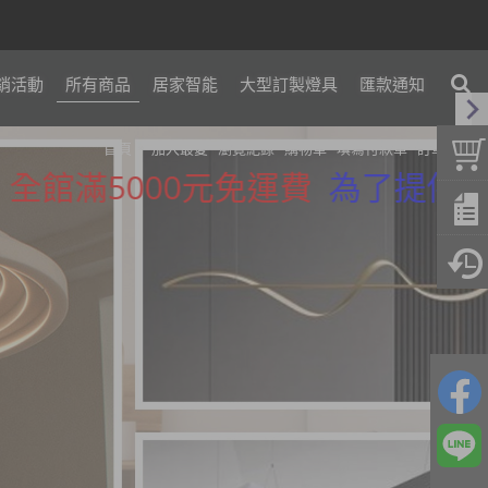
銷活動
所有商品
居家智能
大型訂製燈具
匯款通知
首頁
加入最愛
瀏覽紀錄
購物車
填寫付款單
訂單查詢
5000元免運費
為了提供更精準的服