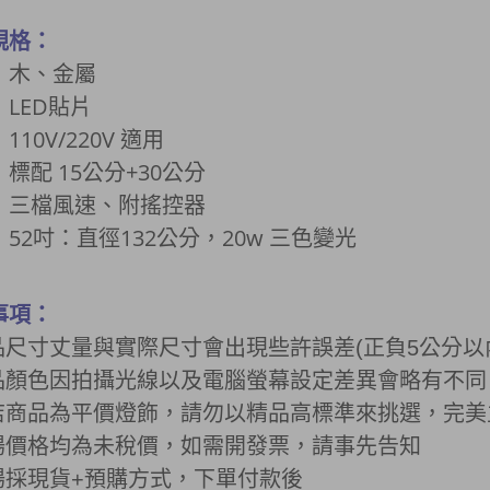
規格：
：木、金屬
LED貼片
110V/220V 適用
標配 15
公分+
30公分
：三檔風速、附搖控器
：5
2吋：直徑132公分，20w 三色變光
事項：
商品尺寸丈量與實際尺寸會出現些許誤差(正負5公分以
商品顏色因拍攝光線以及電腦螢幕設定差異會略有不
店商品為平價燈飾，請勿以精品高標準來挑選，完美
賣場價格均為未稅價，如需開發票，請事先告知
賣場採現貨+預購方式，下單付款後