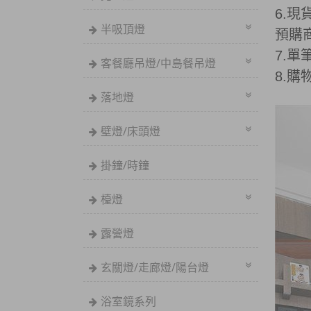
6.現
半吸頂燈
預購
7.
客餐廳吊燈/中島餐吊燈
8.
落地燈
壁燈/床頭燈
掛鐘/時鐘
檯燈
露營燈
玄關燈/走廊燈/陽台燈
浴室鏡系列