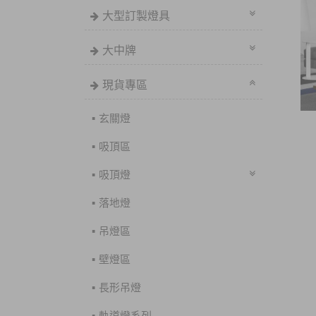
大型訂製燈具
大中牌
現貨專區
玄關燈
吸頂區
吸頂燈
落地燈
吊燈區
壁燈區
長形吊燈
軌道燈系列