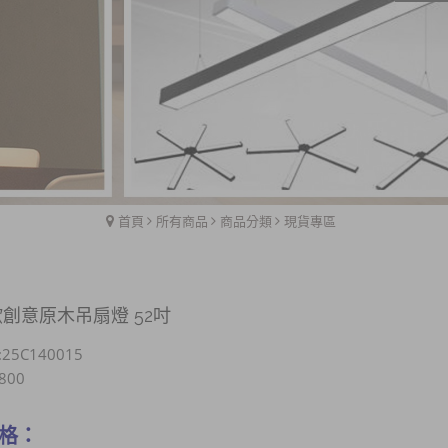
首頁
所有商品
商品分類
現貨專區
創意原木吊扇燈 52吋
25C140015
800
格：