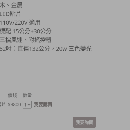
木、金屬
LED貼片
10V/220V 適用
標配 15
公分+
30公分
三檔風速、附搖控器
5
2吋：直徑132公分，20w 三色變光
價錢
數量
葉片
$9800
我要購買
我要詢問