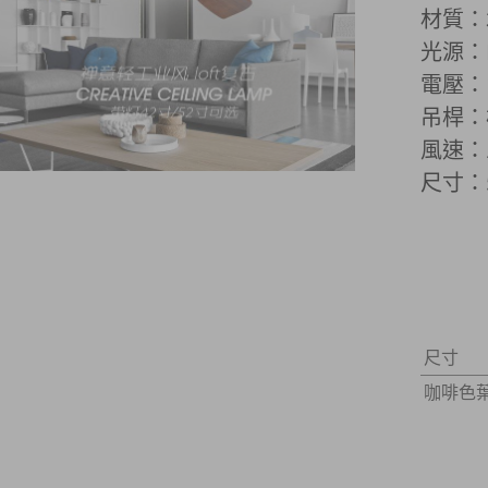
材質：
光源：
電壓：1
吊桿：
風速
：
尺寸：
尺寸
咖啡色