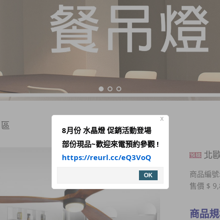
X
扇區
8月份 水晶燈 促銷活動登場
部份現品~歡迎來電預約參觀 !
北歐
https://reurl.cc/eQ3VoQ
商品編號:
OK
售價 $ 9,
商品規