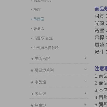
商品
檯燈
材質
吊扇區
光源：
燈泡區
電壓：
吊桿：
崁燈/天花燈
風速
戶外防水投射燈
尺寸
美術吊燈
注意
吊扇燈系列
1.
水晶燈
2.
3.
本
吸頂燈
4.
5.
兒童燈