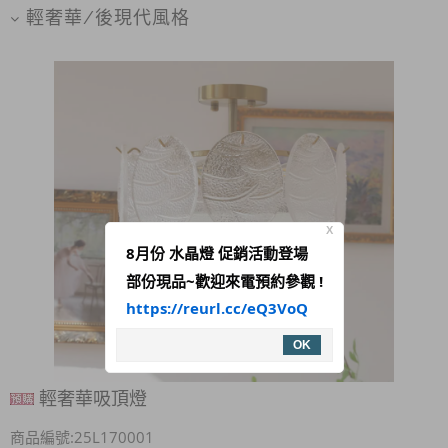
輕奢華/後現代風格
X
8月份 水晶燈 促銷活動登場
部份現品~歡迎來電預約參觀 !
https://reurl.cc/eQ3VoQ
OK
輕奢華吸頂燈
商品編號:25L170001