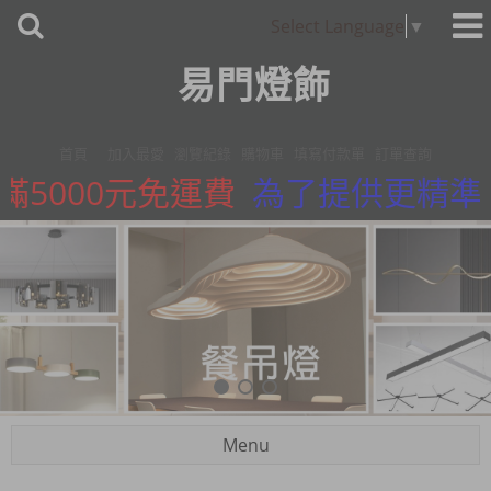
Select Language
▼
易門燈飾
首頁
加入最愛
瀏覽紀錄
購物車
填寫付款單
訂單查詢
5000元免運費
為了提供更精準的服
Menu