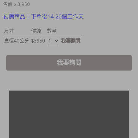
售價 $ 3,950
預購商品：下單後14-20個工作天
尺寸
價錢
數量
直徑40公分
$3950
我要購買
我要詢問