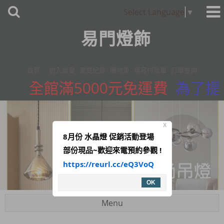
Select Language
▼
易門燈飾
首頁
加入最愛
瀏覽紀錄
購物車
填寫付款單
訂單查詢
全館滿5000元免運費
為了提供
X
8月份 水晶燈 促銷活動登場
部份現品~歡迎來電預約參觀 !
https://reurl.cc/eQ3VoQ
OK
Menu