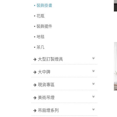
裝飾掛畫
花瓶
裝飾擺件
地毯
茶几
大型訂製燈具
大中牌
現貨專區
美術吊燈
吊扇燈系列