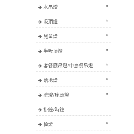
水晶燈
吸頂燈
兒童燈
半吸頂燈
客餐廳吊燈/中島餐吊燈
落地燈
壁燈/床頭燈
掛鐘/時鐘
檯燈