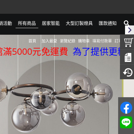
銷活動
所有商品
居家智能
大型訂製燈具
匯款通知
首頁
加入最愛
瀏覽紀錄
購物車
填寫付款單
訂單查詢
000元免運費
為了提供更精準的服務