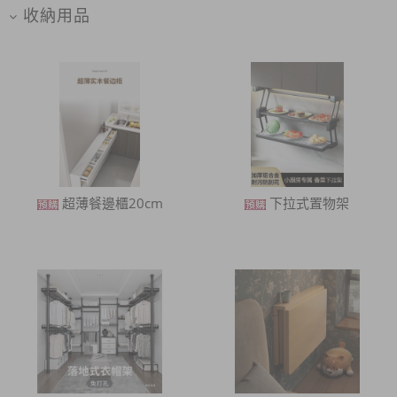
收納用品
超薄餐邊櫃20cm
下拉式置物架