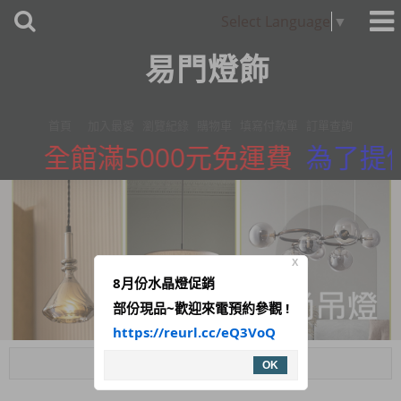
Select Language
▼
易門燈飾
首頁
加入最愛
瀏覽紀錄
購物車
填寫付款單
訂單查詢
全館滿5000元免運費
為了提供
X
8月份水晶燈促銷
部份現品~歡迎來電預約參觀 !
https://reurl.cc/eQ3VoQ
Menu
OK