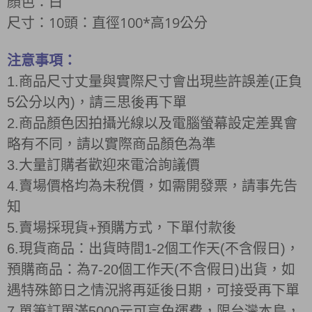
顏色：白
尺寸：
10頭：直徑100*高19
公分
注意事項：
1.商品尺寸丈量與實際尺寸會出現些許誤差(正負
5公分以內)，請三思後再下單
2.商品顏色因拍攝光線以及電腦螢幕設定差異會
略有不同，請以實際商品顏色為準
3.大量訂購者歡迎來電洽詢議價
4.賣場價格均為未稅價，如需開發票，請事先告
知
5.賣場採現貨+預購方式，下單付款後
6.現貨商品：出貨時間1-2個工作天(不含假日)，
預購商品：為7-20個工作天(不含假日)出貨，如
遇特殊節日之情況將再延後日期，可接受再下單
7.單筆訂單滿5000元可享免運費，限台灣本島，