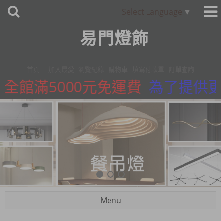
Select Language
▼
易門燈飾
首頁
加入最愛
瀏覽紀錄
購物車
填寫付款單
訂單查詢
全館滿5000元免運費
為了提供更精
Menu