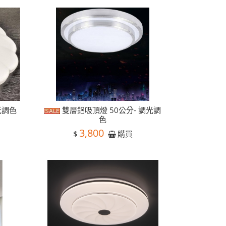
光調色
雙層鋁吸頂燈 50公分- 調光調
色
3,800
$
購買