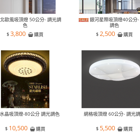
北歐風吸頂燈 50公分- 調光調
銀河星際吸頂燈40公分-
色
調色
3,800
2,500
$
$
購買
購買
水晶吸頂燈-80公分 調光調色
網格吸頂燈 60公分- 調光
10,500
5,500
$
$
購買
購買