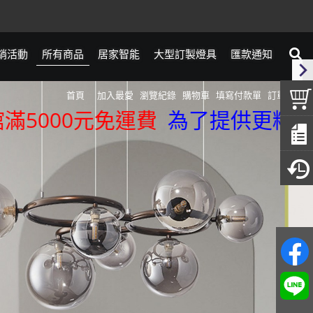
銷活動
所有商品
居家智能
大型訂製燈具
匯款通知
首頁
加入最愛
瀏覽紀錄
購物車
填寫付款單
訂單查詢
00元免運費
為了提供更精準的服務，