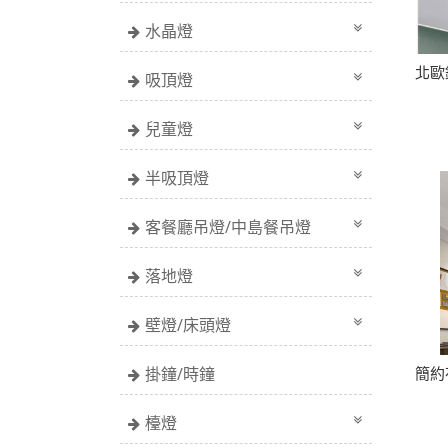
水晶燈
北歐
吸頂燈
兒童燈
半吸頂燈
客餐廳吊燈/中島餐吊燈
落地燈
壁燈/床頭燈
掛鐘/時鐘
簡約
檯燈