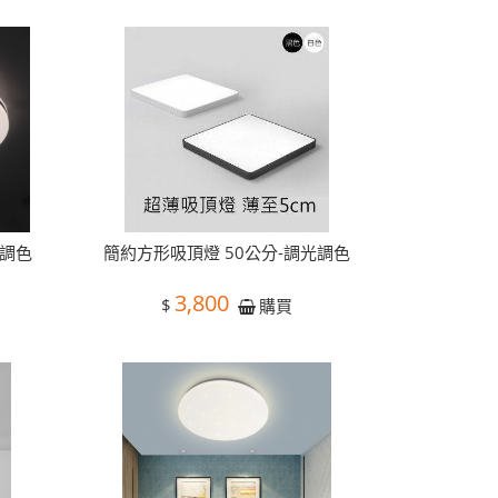
光調色
簡約方形吸頂燈 50公分-調光調色
3,800
$
購買