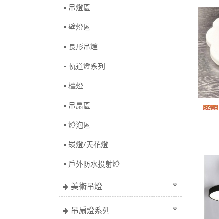
吊燈區
壁燈區
長形吊燈
軌道燈系列
檯燈
吊扇區
燈泡區
崁燈/天花燈
戶外防水投射燈
美術吊燈
吊扇燈系列