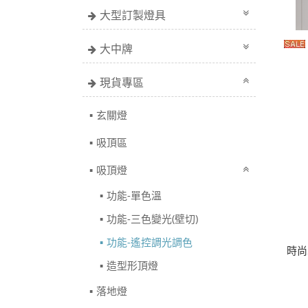
大型訂製燈具
大中牌
現貨專區
玄關燈
吸頂區
吸頂燈
功能-單色溫
功能-三色變光(壁切)
功能-遙控調光調色
時尚
造型形頂燈
落地燈