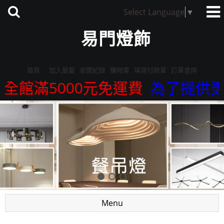
Select Language
▼
易門燈飾
首頁
加入最愛
瀏覽紀錄
購物車
填寫付款單
訂單查詢
全館滿5000元免運費
為了提供更精
Menu