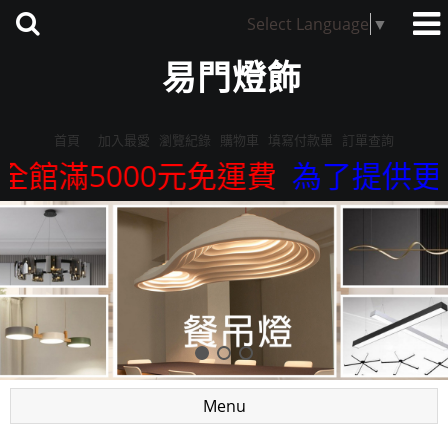
Select Language
▼
易門燈飾
首頁
加入最愛
瀏覽紀錄
購物車
填寫付款單
訂單查詢
全館滿5000元免運費
為了提供更精
Menu