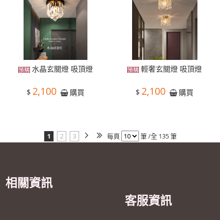
水晶玄關燈 吸頂燈
輕奢玄關燈 吸頂燈
2,100
2,100
$
$
購買
購買
1
2
3
每頁
筆 /全 135 筆
相關資訊
客服資訊