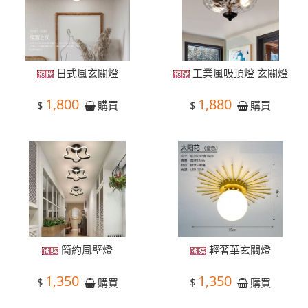
日式風玄關燈
工業風吸頂燈 玄關燈
1,800
1,880
$
$
購買
購買
簡約風壁燈
輕奢華玄關燈
1,350
1,350
$
$
購買
購買