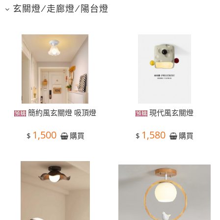
玄關燈/走廊燈/陽台燈
簡約風玄關燈 吸頂燈
現代風玄關燈
1,500
1,580
$
$
購買
購買