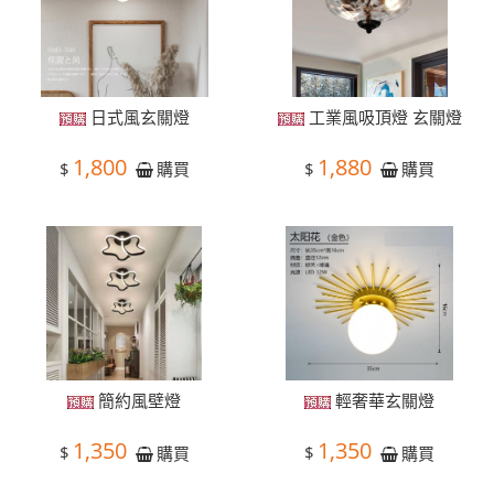
日式風玄關燈
工業風吸頂燈 玄關燈
1,800
1,880
$
$
購買
購買
簡約風壁燈
輕奢華玄關燈
1,350
1,350
$
$
購買
購買