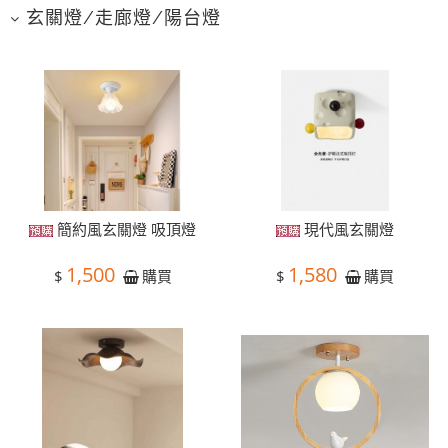
玄關燈/走廊燈/陽台燈
簡約風玄關燈 吸頂燈
現代風玄關燈
1,500
1,580
$
$
購買
購買