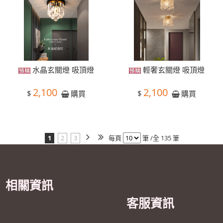
水晶玄關燈 吸頂燈
輕奢玄關燈 吸頂燈
2,100
2,100
$
$
購買
購買
1
2
3
每頁
筆 /全 135 筆
相關資訊
客服資訊