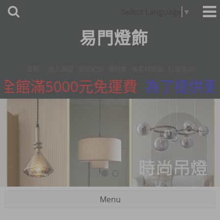
Select Language
▼
易門燈飾
首頁
加入最愛
瀏覽紀錄
購物車
填寫付款單
訂單查詢
全館滿5000元免運費
為了提供更精
Menu