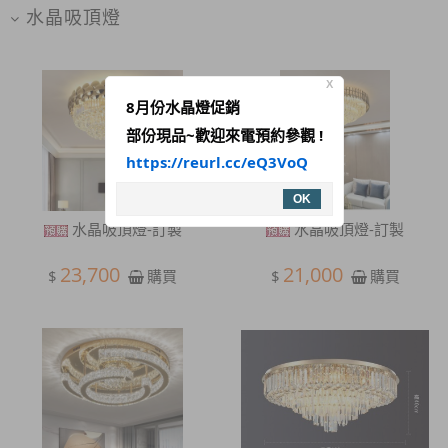
水晶吸頂燈
X
8月份水晶燈促銷
部份現品~歡迎來電預約參觀 !
https://reurl.cc/eQ3VoQ
OK
水晶吸頂燈-訂製
水晶吸頂燈-訂製
23,700
21,000
$
$
購買
購買